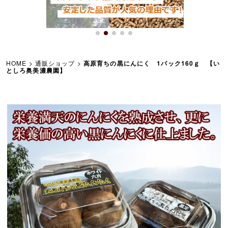
HOME
>
通販ショップ
>
高原育ちの黒にんにく 1パック160ｇ 【い
としろ奥美濃農園】