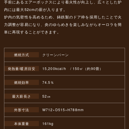
手前にあるエアーボックスにより着火性が向上し、広々とした炉
内には最大52cmの薪が入ります。
炉内の気密性を高めるため、鋳鉄製のドア枠を採用したことで火
力調整が容易になり、炎のゆらめきを楽しみながらオーロラを簡
単に再現することができます。
燃焼方式
クリーンバーン
発熱量/暖房目安
15,200kcal/h / 150㎡（約90畳）
燃焼効率
74.5％
最大薪長さ
52㎝
外形寸法
W712×D515×H788mm
本体重量
161kg