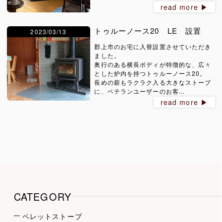
read more ▶︎
トゥルーノース20 LE 設置
2023/03/13
郡上市のお宅に入替設置させていただき
ました。
奥行のある横長ボディが特徴的な、広々
とした炉内を持つトゥルーノース20。
長めの薪もラクラク入る大きなストーブ
に、ベテランユーザーのお客...
read more ▶︎
CATEGORY
ペレットストーブ